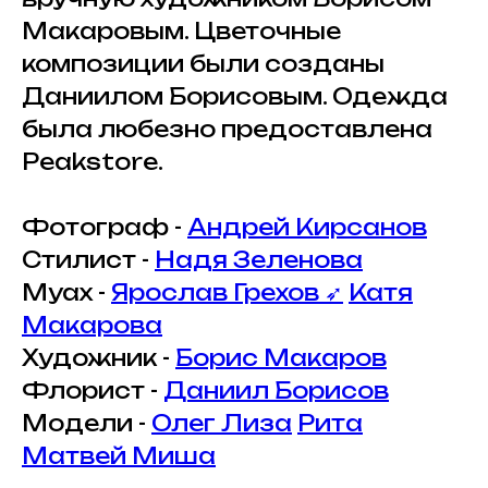
Макаровым. Цветочные
композиции были созданы
Даниилом Борисовым. Одежда
была любезно предоставлена ​​
Peakstore.
Фотограф -
Андрей Кирсанов
Стилист -
Надя Зеленова
Муах -
Ярослав Грехов ➶
Катя
Макарова
Художник -
Борис Макаров
Флорист -
Даниил Борисов
Модели -
Олег
Лиза
Рита
Матвей
Миша